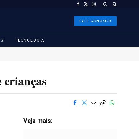
Facebook
X
Instagram
(Twitter)
FALE CONOSCO
YS
TECNOLOGIA
 crianças
Veja mais: