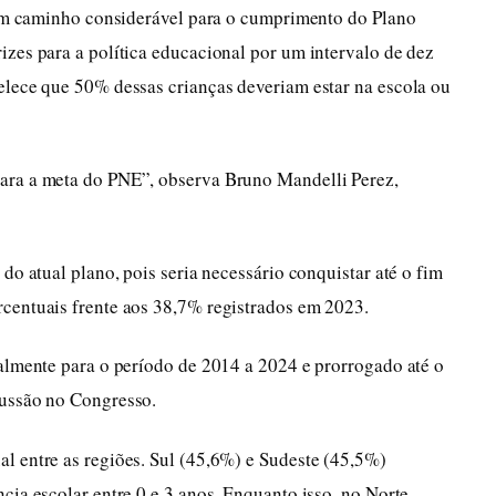
a um caminho considerável para o cumprimento do Plano
izes para a política educacional por um intervalo de dez
elece que 50% dessas crianças deveriam estar na escola ou
ara a meta do PNE”, observa Bruno Mandelli Perez,
do atual plano, pois seria necessário conquistar até o fim
centuais frente aos 38,7% registrados em 2023.
ialmente para o período de 2014 a 2024 e prorrogado até o
cussão no Congresso.
l entre as regiões. Sul (45,6%) e Sudeste (45,5%)
cia escolar entre 0 e 3 anos. Enquanto isso, no Norte,