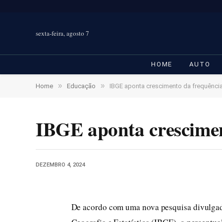
sexta-feira, agosto 7
HOME
AUTO
»
»
Home
Educação
IBGE aponta crescimento da frequência
IBGE aponta cresciment
DEZEMBRO 4, 2024
De acordo com uma nova pesquisa divulgada 